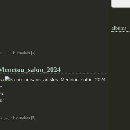
albums
s [
…
]
- Permalien [
#
]
_Menetou_salon_2024
sa
 S
ou
br
s [
…
]
- Permalien [
#
]