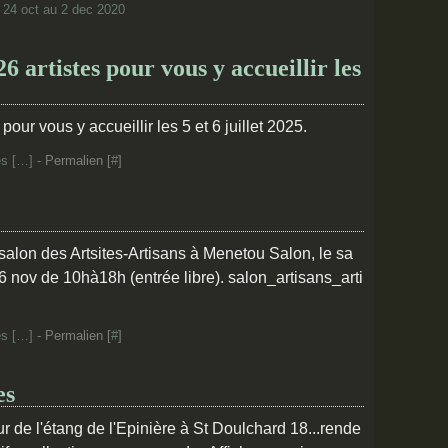
 24 oct au 2 dec 2020
rtistes pour vous y accueillir les
s [
…
]
- Permalien [
#
]
alon des Artsites-Artisans à Menetou Salon, le sa
nov de 10hà18h (entrée libre). salon_artisans_arti
s [
…
]
- Permalien [
#
]
es
 de l'étang de l'Epinière à St Doulchard 18...rende