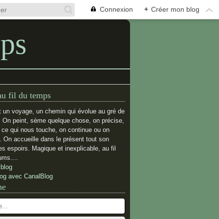
Connexion
+
Créer mon blog
mps
au fil du temps
t un voyage, un chemin qui évolue au gré de
. On peint, sème quelque chose, on précise,
e ce qui nous touche, on continue ou on
 On accueille dans le présent tout son
s espoirs. Magique et inexplicable, au fil
ums....
 blog
log avec CanalBlog
he