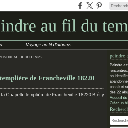
indre au fil du te
COULEURS/HUMEUR du jour
Voyage au fil d'albums.
peindre 
PEINDRE AU FIL DU TEMPS
Peindre es
rencontres
on identifi
 templière de Francheville 18220
abandonne.
passé et se
des 22 alb
Accueil du
Créer un b
Recherc