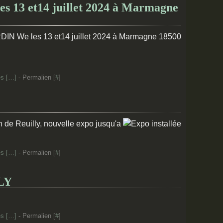
 13 et14 juillet 2024 à Marmagne
s [
…
]
- Permalien [
#
]
n de Reuilly, nouvelle expo jusqu'a
s [
…
]
- Permalien [
#
]
LY
s [
…
]
- Permalien [
#
]