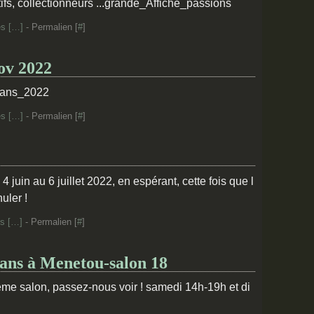
ifs, collectionneurs ...grande_Affiche_passions
s [
…
]
- Permalien [
#
]
ov 2022
isans_2022
s [
…
]
- Permalien [
#
]
 juin au 6 juillet 2022, en espérant, cette fois que l
uler !
s [
…
]
- Permalien [
#
]
isans à Menetou-salon 18
e salon, passez-nous voir ! samedi 14h-19h et di