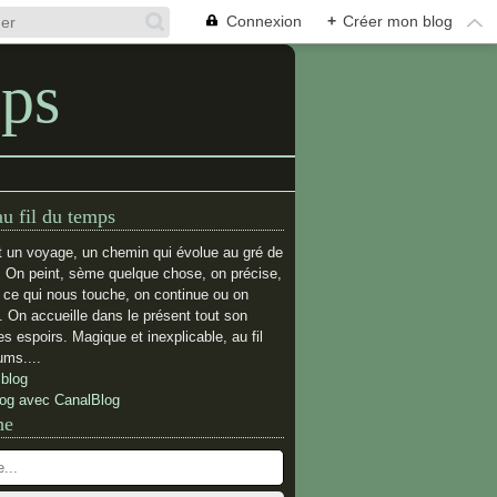
Connexion
+
Créer mon blog
mps
au fil du temps
t un voyage, un chemin qui évolue au gré de
. On peint, sème quelque chose, on précise,
e ce qui nous touche, on continue ou on
 On accueille dans le présent tout son
s espoirs. Magique et inexplicable, au fil
ums....
 blog
log avec CanalBlog
he