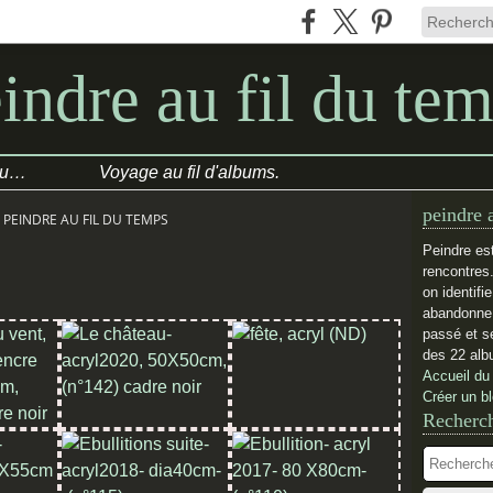
indre au fil du te
COULEURS/HUMEUR du jour
Voyage au fil d'albums.
peindre 
- PEINDRE AU FIL DU TEMPS
Peindre es
rencontres
on identifi
abandonne.
passé et se
des 22 alb
Accueil du
Créer un b
Recherc