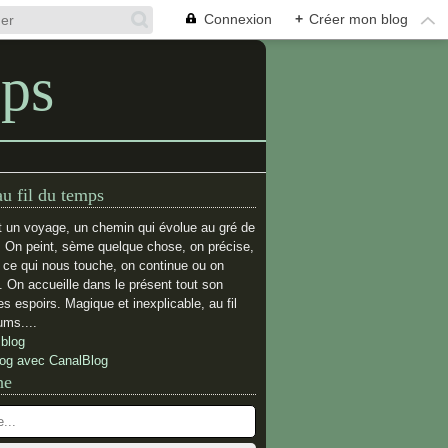
Connexion
+
Créer mon blog
mps
au fil du temps
t un voyage, un chemin qui évolue au gré de
. On peint, sème quelque chose, on précise,
e ce qui nous touche, on continue ou on
 On accueille dans le présent tout son
s espoirs. Magique et inexplicable, au fil
ums....
 blog
log avec CanalBlog
he