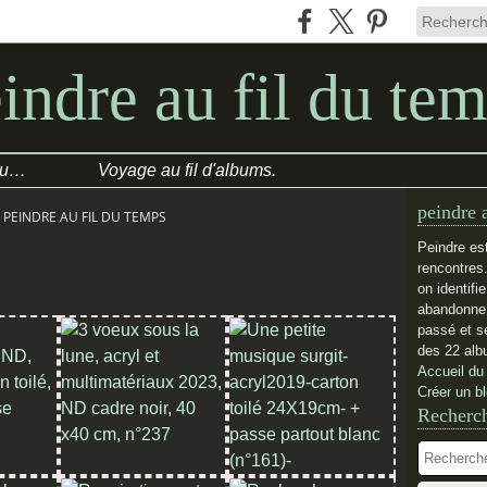
indre au fil du te
COULEURS/HUMEUR du jour
Voyage au fil d'albums.
peindre 
- PEINDRE AU FIL DU TEMPS
Peindre es
rencontres
on identifi
abandonne.
passé et se
des 22 alb
Accueil du
Créer un b
Recherc