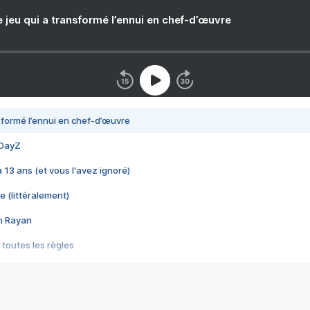
e jeu qui a transformé l’ennui en chef-d’œuvre
nsformé l’ennui en chef-d’œuvre
 DayZ
 a 13 ans (et vous l'avez ignoré)
e (littéralement)
im Rayan
 toutes les règles
s les jeux vidéo
us choquant de Rockstar ? - Le scandale BULLY